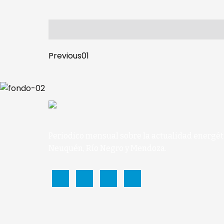
Previous
01
Periodico mensual sobre la actualidad energét
Neuquén, Río Negro y Mendoza.