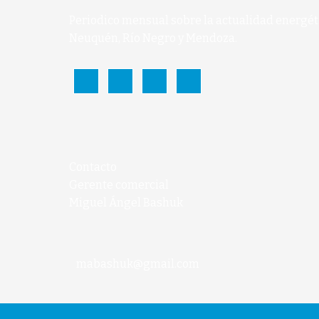
Periodico mensual sobre la actualidad energét
Neuquén, Río Negro y Mendoza.
Contacto
Gerente comercial
Miguel Ángel Bashuk
mabashuk@gmail.com