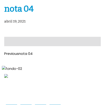
nota 04
abril 19, 2021
Previous
nota 04
Periodico mensual sobre la actualidad energética y
minera de Neuquén, Río Negro y Mendoza.